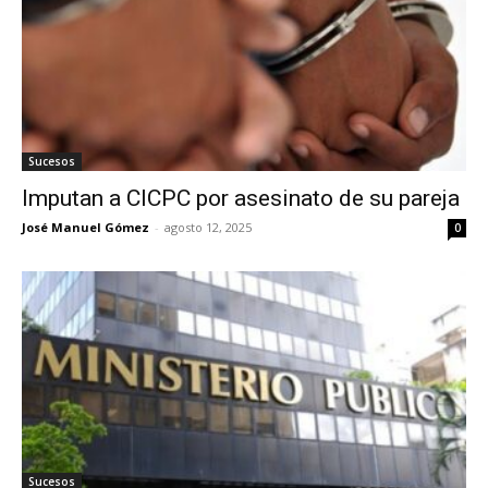
Sucesos
Imputan a CICPC por asesinato de su pareja
José Manuel Gómez
-
agosto 12, 2025
0
Sucesos