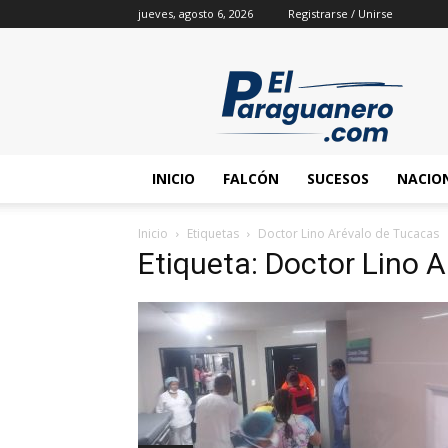
jueves, agosto 6, 2026
Registrarse / Unirse
INICIO
FALCÓN
SUCESOS
NACIO
Inicio
Etiquetas
Doctor Lino Arévalo de Tucacas
Etiqueta: Doctor Lino 