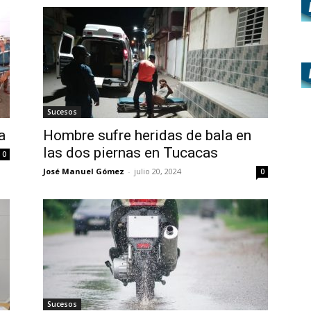
Sucesos
a
Hombre sufre heridas de bala en
las dos piernas en Tucacas
0
José Manuel Gómez
-
julio 20, 2024
0
Sucesos