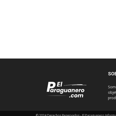
SO
Somo
obje
produ
© 2024 Derechos Reservados - El Paraguanero Inform