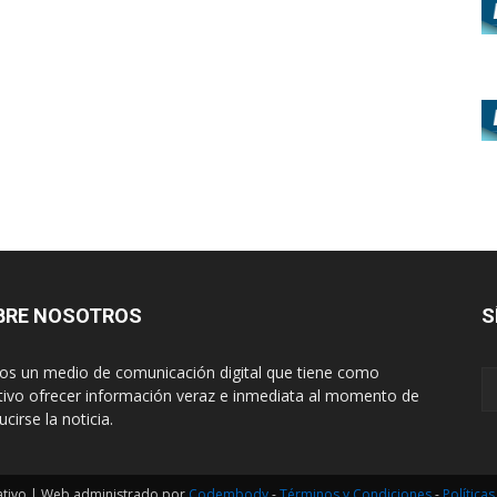
BRE NOSOTROS
S
s un medio de comunicación digital que tiene como
tivo ofrecer información veraz e inmediata al momento de
cirse la noticia.
ativo | Web administrado por
Codembody
-
Términos y Condiciones
-
Política