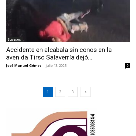
Sucesos
Accidente en alcabala sin conos en la
avenida Tirso Salaverría dejó...
José Manuel Gómez
-
julio 13, 2025
0
1
2
3