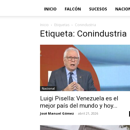
INICIO
FALCÓN
SUCESOS
NACIO
Inicio
Etiquetas
Conindustria
Etiqueta: Conindustria
Nacional
Luigi Pisella: Venezuela es el
mejor país del mundo y hoy...
José Manuel Gómez
-
abril 21, 2026