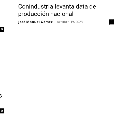
Conindustria levanta data de
producción nacional
José Manuel Gómez
-
octubre 19, 2023
0
0
s
0