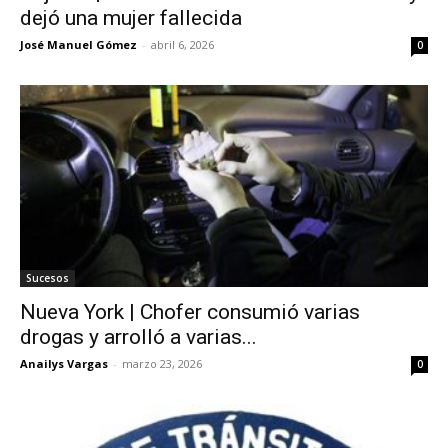
dejó una mujer fallecida
José Manuel Gómez
-
abril 6, 2026
0
Sucesos
Nueva York | Chofer consumió varias
drogas y arrolló a varias...
Anailys Vargas
-
marzo 23, 2026
0