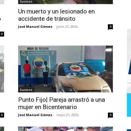
Sucesos
Un muerto y un lesionado en
ó
accidente de tránsito
José Manuel Gómez
-
junio 21, 2026
0
0
Sucesos
Punto Fijo| Pareja arrastró a una
mujer en Bicentenario
José Manuel Gómez
-
mayo 21, 2026
0
0