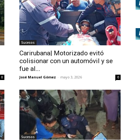
Sucesos
Carirubana| Motorizado evitó
colisionar con un automóvil y se
fue al...
José Manuel Gómez
-
mayo 3, 2026
0
0
Sucesos