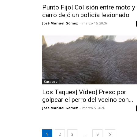
Punto Fijo| Colisión entre moto y
carro dejó un policía lesionado
José Manuel Gómez
-
marzo 16, 2026
Sucesos
Los Taques| Vídeo| Preso por
golpear el perro del vecino con...
José Manuel Gómez
-
marzo 5, 2026
...
1
2
3
9