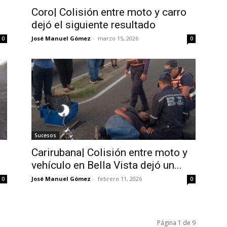
Coro| Colisión entre moto y carro
dejó el siguiente resultado
José Manuel Gómez
-
marzo 15, 2026
0
0
Sucesos
Carirubana| Colisión entre moto y
vehículo en Bella Vista dejó un...
José Manuel Gómez
-
febrero 11, 2026
0
0
Página 1 de 9