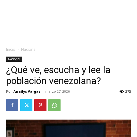
Inicio
Nacional
Nacional
¿Qué ve, escucha y lee la
población venezolana?
Por
Anailys Vargas
-
marzo 27, 2026
375