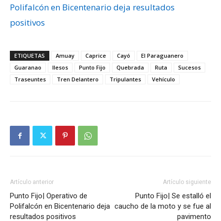
Polifalcón en Bicentenario deja resultados
positivos
ETIQUETAS
Amuay
Caprice
Cayó
El Paraguanero
Guaranao
Ilesos
Punto Fijo
Quebrada
Ruta
Sucesos
Traseuntes
Tren Delantero
Tripulantes
Vehículo
Artículo anterior
Artículo siguiente
Punto Fijo| Operativo de
Punto Fijo| Se estalló el
Polifalcón en Bicentenario deja
caucho de la moto y se fue al
resultados positivos
pavimento