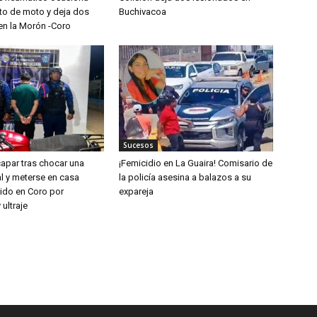
to de moto y deja dos
Buchivacoa
en la Morón -Coro
Sucesos
capar tras chocar una
¡Femicidio en La Guaira! Comisario de
l y meterse en casa
la policía asesina a balazos a su
nido en Coro por
expareja
 ultraje