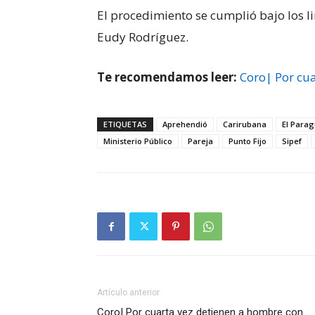
El procedimiento se cumplió bajo los li
Eudy Rodríguez.
Te recomendamos leer:
Coro| Por cu
ETIQUETAS
Aprehendió
Carirubana
El Para
Ministerio Público
Pareja
Punto Fijo
Sipef
Artículo anterior
Coro| Por cuarta vez detienen a hombre con