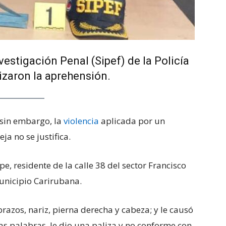
vestigación Penal (Sipef) de la Policía
izaron la aprehensión.
 sin embargo, la
violencia
aplicada por un
a no se justifica.
e, residente de la calle 38 del sector Francisco
municipio Carirubana.
razos, nariz, pierna derecha y cabeza; y le causó
s palabras, le dio una paliza y no conforme con