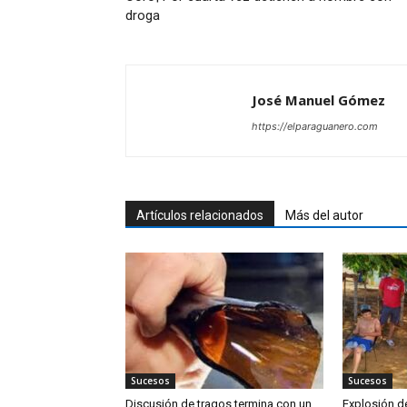
droga
José Manuel Gómez
https://elparaguanero.com
Artículos relacionados
Más del autor
Sucesos
Sucesos
Discusión de tragos termina con un
Explosión d