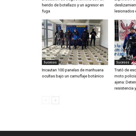
herido de botellazo y un agresor en
deslizamien
fuga
lesionados 
Sucesos
Sucesos
Incautan 100 panelas de marihuana
Trató de es
ocultas bajo un camuflaje botánico
moto policia
ajena: Dete
resistencia y