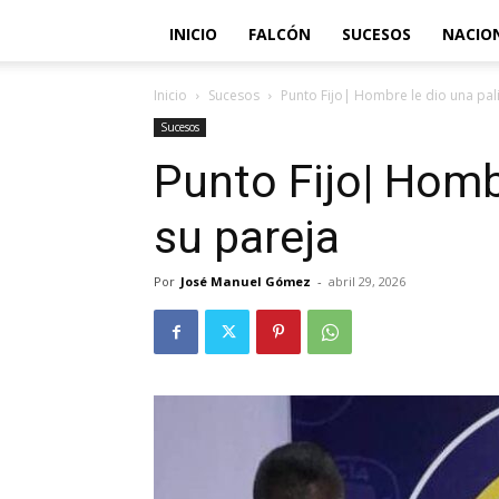
INICIO
FALCÓN
SUCESOS
NACIO
Inicio
Sucesos
Punto Fijo| Hombre le dio una pali
Sucesos
Punto Fijo| Hombr
su pareja
Por
José Manuel Gómez
-
abril 29, 2026