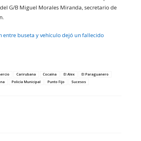
 del G/B Miguel Morales Miranda, secretario de
n.
n entre buseta y vehículo dejó un fallecido
mercio
Carirubana
Cocaína
El Alex
El Paraguanero
ana
Policía Municipal
Punto Fijo
Sucesos