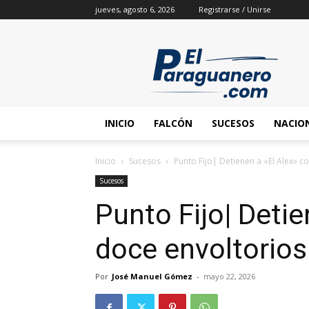
jueves, agosto 6, 2026
Registrarse / Unirse
INICIO
FALCÓN
SUCESOS
NACIO
Inicio
Sucesos
Punto Fijo| Detienen a «El Alex» c
Sucesos
Punto Fijo| Detie
doce envoltorios
Por
José Manuel Gómez
-
mayo 22, 2026