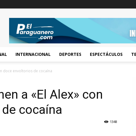
NAL
INTERNACIONAL
DEPORTES
ESPECTÁCULOS
T
on doce envoltorios de cocaína
nen a «El Alex» con
 de cocaína
1348