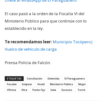
Únete al WhatsApp de El Paraguanero
El caso pasó a la orden de la Fiscalía VI del
Ministerio Público para que continúe con lo
establecido en la ley.
Te recomendamos leer:
Municipio Tocópero|
Vuelco de vehículo de carga
Prensa Policía de Falcón.
ETIQUETAS
Conciliación
Detenida
El Paraguanero
Fiscalía
Golpear
Hostil
Ministerio Público
Mujer
Oficina
Otra
Punto Fijo
Sala
Sucesos
Tornó