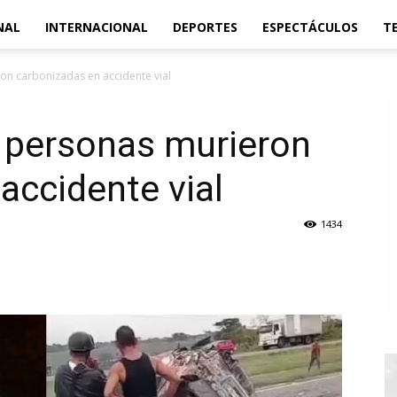
NAL
INTERNACIONAL
DEPORTES
ESPECTÁCULOS
T
n carbonizadas en accidente vial
 personas murieron
accidente vial
1434