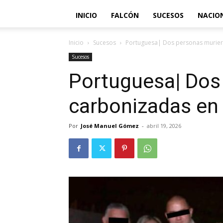
INICIO
FALCÓN
SUCESOS
NACIO
Inicio
Sucesos
Portuguesa| Dos personas muriero
Sucesos
Portuguesa| Dos
carbonizadas en 
Por
José Manuel Gómez
-
abril 19, 2026