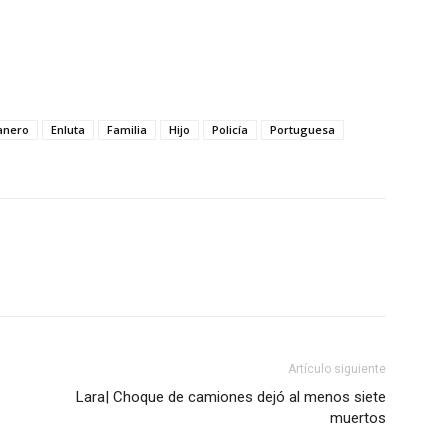
anero
Enluta
Familia
Hijo
Policía
Portuguesa
Artículo siguiente
Lara| Choque de camiones dejó al menos siete
muertos