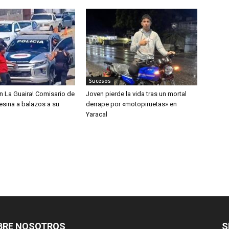
Sucesos
n La Guaira! Comisario de
Joven pierde la vida tras un mortal
sesina a balazos a su
derrape por «motopiruetas» en
Yaracal
BRE NOSOTROS
S