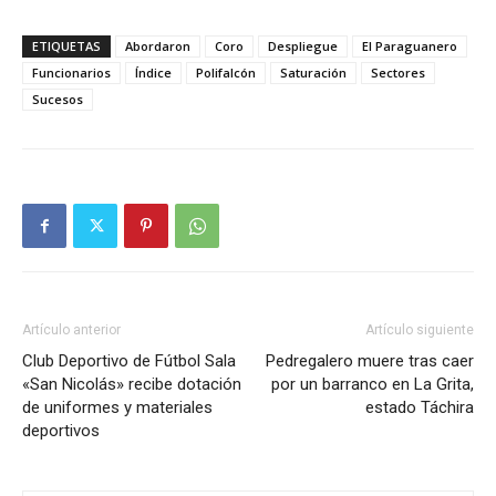
ETIQUETAS
Abordaron
Coro
Despliegue
El Paraguanero
Funcionarios
Índice
Polifalcón
Saturación
Sectores
Sucesos
Artículo anterior
Artículo siguiente
Club Deportivo de Fútbol Sala
Pedregalero muere tras caer
«San Nicolás» recibe dotación
por un barranco en La Grita,
de uniformes y materiales
estado Táchira
deportivos