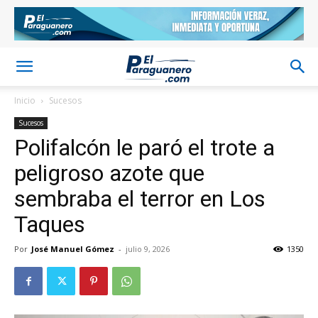
Inicio
Sucesos
Sucesos
Polifalcón le paró el trote a
peligroso azote que
sembraba el terror en Los
Taques
Por
José Manuel Gómez
-
julio 9, 2026
1350