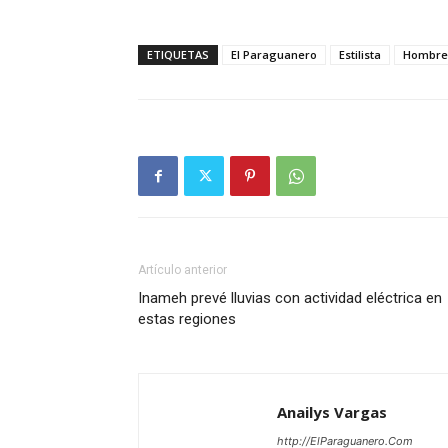
ETIQUETAS
El Paraguanero
Estilista
Hombre
Artículo anterior
Inameh prevé lluvias con actividad eléctrica en
estas regiones
Anailys Vargas
http://ElParaguanero.Com