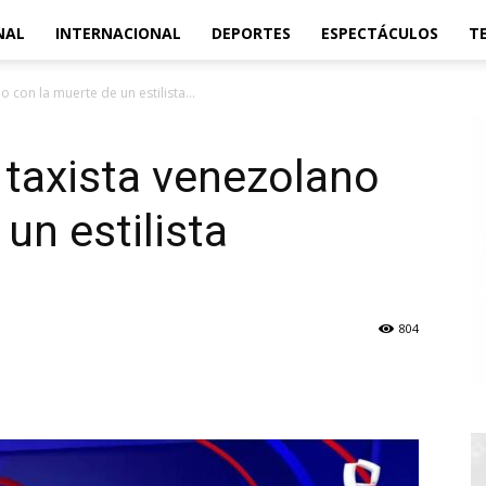
NAL
INTERNACIONAL
DEPORTES
ESPECTÁCULOS
T
o con la muerte de un estilista...
a taxista venezolano
un estilista
804