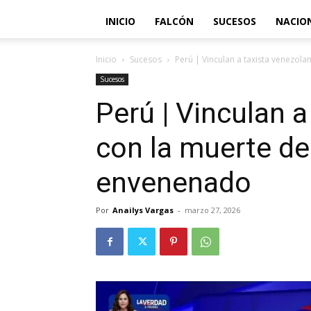
INICIO
FALCÓN
SUCESOS
NACIO
Inicio
Sucesos
Perú | Vinculan a taxista venezolan
Sucesos
Perú | Vinculan 
con la muerte de 
envenenado
Por
Anailys Vargas
-
marzo 27, 2026