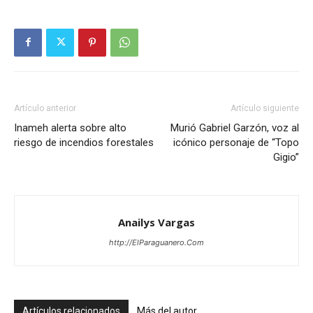
Artículo anterior
Artículo siguiente
Inameh alerta sobre alto
Murió Gabriel Garzón, voz al
riesgo de incendios forestales
icónico personaje de “Topo
Gigio”
Anailys Vargas
http://ElParaguanero.Com
Artículos relacionados
Más del autor