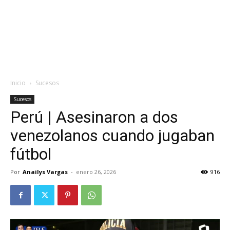
Inicio
Sucesos
Sucesos
Perú | Asesinaron a dos
venezolanos cuando jugaban
fútbol
Por
Anailys Vargas
-
enero 26, 2026
916