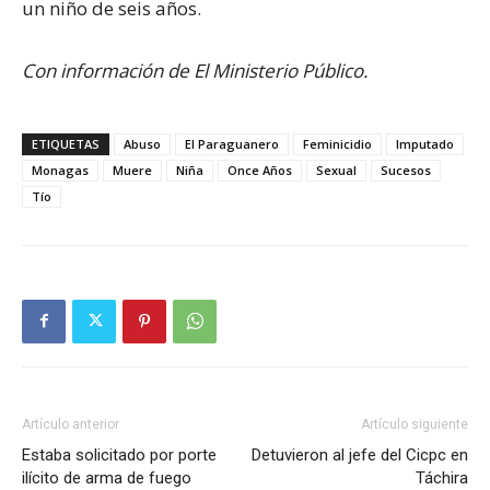
un niño de seis años.
Con información de El Ministerio Público.
ETIQUETAS
Abuso
El Paraguanero
Feminicidio
Imputado
Monagas
Muere
Niña
Once Años
Sexual
Sucesos
Tío
Artículo anterior
Artículo siguiente
Estaba solicitado por porte
Detuvieron al jefe del Cicpc en
ilícito de arma de fuego
Táchira