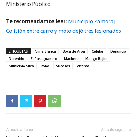
Ministerio Público.
Te recomendamos leer:
Municipio Zamora|
Colisión entre carro y moto dejó tres lesionados
ETIQUETAS
Arma Blanca
Boca de Aroa
Celular
Denuncia
Detenido
El Paraguanero
Machete
Mango Bajito
Municipio Silva
Robo
Sucesos
Victima
Artículo anterior
Artículo siguiente