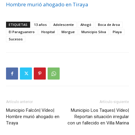
Hombre murió ahogado en Tiraya
ETIQUETAS
13 años
Adolescente
Ahogó
Boca de Aroa
El Paraguanero
Hospital
Morgue
Municipio Silva
Playa
Sucesos
Artículo anterior
Artículo siguiente
Municipio Falcón| Vídeo|
Municipio Los Taques| Vídeo|
Hombre murió ahogado en
Reportan situación irregular
Tiraya
con un fallecido en Villa Marina