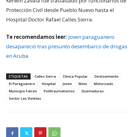
Kerwin Zavala fue trasladado por funcionarios de
Protección Civil desde Pueblo Nuevo hasta el
Hospital Doctor Rafael Calles Sierra.
Te recomendamos leer:
Joven paraguanero
desapareció tras presunto desembarco de drogas
en Aruba
ETIQUETAS
Calles Sierra
Clínica Popular
Deslizamiento
El Paraguanero
Hospital
Joven
Moto
Motorizado
Municipio Falcón
Poliltraumatismos
Quemaduras
Sector Las Violetas