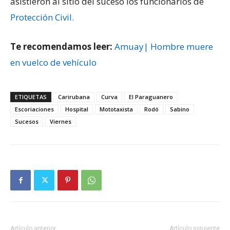
asistieron al sitio del suceso los funcionarios de
Protección Civil.
Te recomendamos leer:
Amuay| Hombre muere
en vuelco de vehículo
ETIQUETAS
Carirubana
Curva
El Paraguanero
Escoriaciones
Hospital
Mototaxista
Rodó
Sabino
Sucesos
Viernes
Artículo anterior
Artículo siguiente