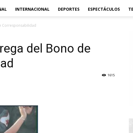
NAL
INTERNACIONAL
DEPORTES
ESPECTÁCULOS
T
de Corresponsabilidad
trega del Bono de
dad
1615