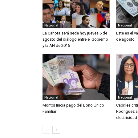
Nacional
Nacional
La Carlota será sede hoy jueves 6 de
Este es el v
agosto del diálogo entre el Gobierno
de agosto
y la AN de 2015
Nacional
Nacional
Monto| Inicia pago del Bono Único
Capriles cri
Familiar
Rodríguez a
electricidad