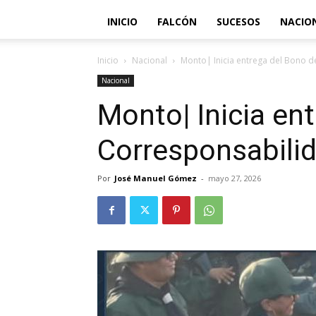
INICIO
FALCÓN
SUCESOS
NACIO
Inicio
Nacional
Monto| Inicia entrega del Bono 
Nacional
Monto| Inicia en
Corresponsabili
Por
José Manuel Gómez
-
mayo 27, 2026