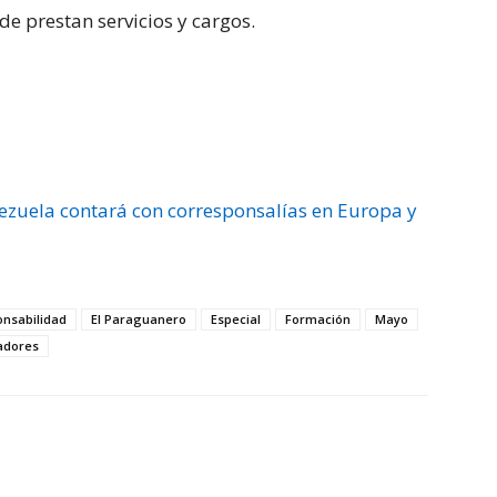
e prestan servicios y cargos.
ezuela contará con corresponsalías en Europa y
nsabilidad
El Paraguanero
Especial
Formación
Mayo
adores