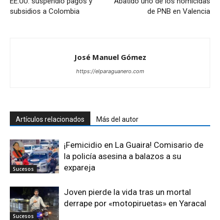
EE.UU. suspendió pagos y
Abatido uno de los homicidas
subsidios a Colombia
de PNB en Valencia
José Manuel Gómez
https://elparaguanero.com
Artículos relacionados
Más del autor
¡Femicidio en La Guaira! Comisario de
la policía asesina a balazos a su
expareja
Sucesos
Joven pierde la vida tras un mortal
derrape por «motopiruetas» en Yaracal
Sucesos