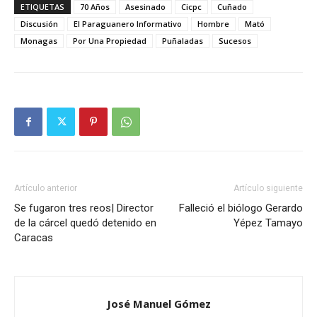
ETIQUETAS
70 Años
Asesinado
Cicpc
Cuñado
Discusión
El Paraguanero Informativo
Hombre
Mató
Monagas
Por Una Propiedad
Puñaladas
Sucesos
Artículo anterior
Artículo siguiente
Se fugaron tres reos| Director
Falleció el biólogo Gerardo
de la cárcel quedó detenido en
Yépez Tamayo
Caracas
José Manuel Gómez