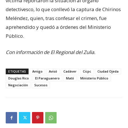
víctima reportaron la situación al órgano
detectivesco, lo que conllevó la captura de Chirinos
Meléndez, quien, tras confesar el crimen, fue
aprehendido y quedó a órdenes del Ministerio
Público.
Con información de El Regional del Zulia.
ETIQUETAS
Amigo
Avisó
Cadáver
Cicpc
Ciudad Ojeda
Douglas Rico
El Paraguanero
Mató
Ministerio Público
Negociación
Sucesos