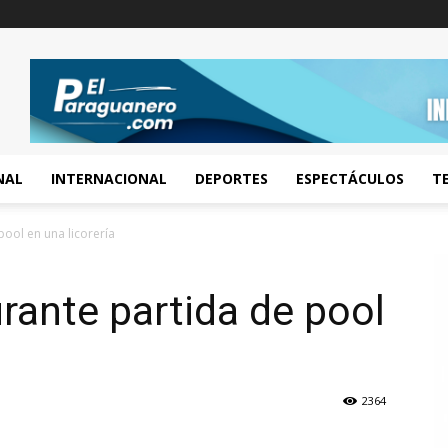
NAL
INTERNACIONAL
DEPORTES
ESPECTÁCULOS
T
ool en una licorería
rante partida de pool
2364