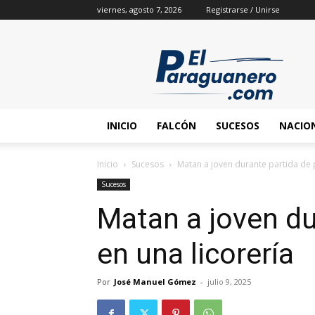
viernes, agosto 7, 2026
Registrarse / Unirse
INICIO
FALCÓN
SUCESOS
NACIO
Inicio
Sucesos
Matan a joven durante partida de p
Sucesos
Matan a joven du
en una licorería
Por
José Manuel Gómez
-
julio 9, 2025