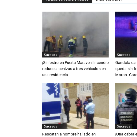
Sucesos
Sucesos
¡Siniestro en Puerta Maraven! Incendio
Gandola ca
reduce a cenizas a tres vehículos en
queda sin fr
una residencia
Moron- Cor
Sucesos
Sucesos
Rescatan a hombre hallado en
¡Una cabra e