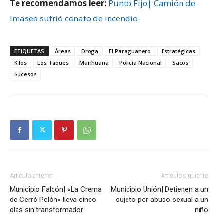
Te recomendamos leer:
Punto Fijo| Camión de
Imaseo sufrió conato de incendio
ETIQUETAS
Áreas
Droga
El Paraguanero
Estratégicas
Kilos
Los Taques
Marihuana
Policía Nacional
Sacos
Sucesos
Artículo anterior
Artículo siguiente
Municipio Falcón| «La Crema
Municipio Unión| Detienen a un
de Cerró Pelón» lleva cinco
sujeto por abuso sexual a un
días sin transformador
niño