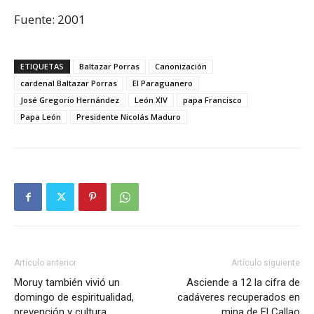
Fuente: 2001
ETIQUETAS
Baltazar Porras
Canonización
cardenal Baltazar Porras
El Paraguanero
José Gregorio Hernández
León XIV
papa Francisco
Papa León
Presidente Nicolás Maduro
Artículo anterior
Artículo siguiente
Moruy también vivió un
Asciende a 12 la cifra de
domingo de espiritualidad,
cadáveres recuperados en
prevención y cultura
mina de El Callao