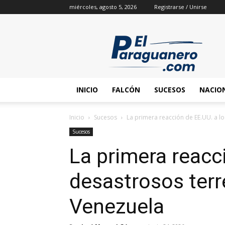
miércoles, agosto 5, 2026
Registrarse / Unirse
INICIO
FALCÓN
SUCESOS
NACIO
Inicio
Sucesos
La primera reacción de EE.UU. a l
Sucesos
La primera reacc
desastrosos ter
Venezuela