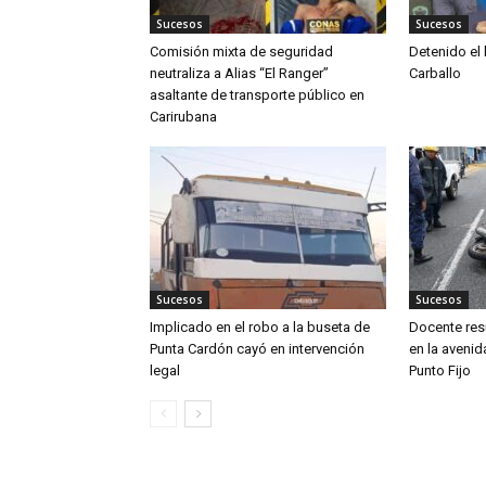
Sucesos
Sucesos
Comisión mixta de seguridad
Detenido el
neutraliza a Alias “El Ranger”
Carballo
asaltante de transporte público en
Carirubana
Sucesos
Sucesos
Implicado en el robo a la buseta de
Docente resu
Punta Cardón cayó en intervención
en la aveni
legal
Punto Fijo