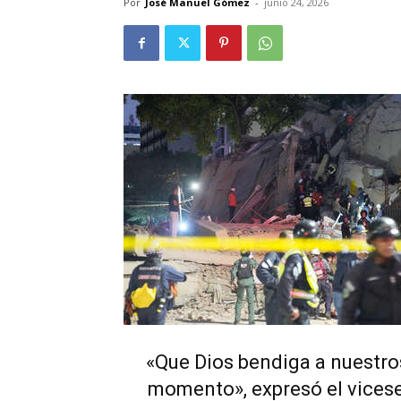
Por
José Manuel Gómez
-
junio 24, 2026
«Que Dios bendiga a nuestro
momento», expresó el vices