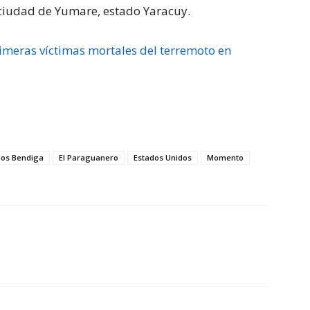
a ciudad de Yumare, estado Yaracuy.
imeras víctimas mortales del terremoto en
ios Bendiga
El Paraguanero
Estados Unidos
Momento