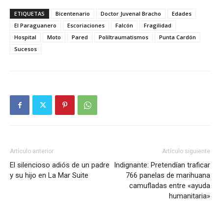
ETIQUETAS
Bicentenario
Doctor Juvenal Bracho
Edades
El Paraguanero
Escoriaciones
Falcón
Fragilidad
Hospital
Moto
Pared
Poliltraumatismos
Punta Cardón
Sucesos
Artículo anterior
Artículo siguiente
El silencioso adiós de un padre
Indignante: Pretendían traficar
y su hijo en La Mar Suite
766 panelas de marihuana
camufladas entre «ayuda
humanitaria»