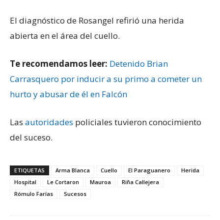
El diagnóstico de Rosangel refirió una herida
abierta en el área del cuello.
Te recomendamos leer:
Detenido Brian
Carrasquero por inducir a su primo a cometer un
hurto y abusar de él en Falcón
Las
autoridades
policiales tuvieron conocimiento
del suceso.
ETIQUETAS
Arma Blanca
Cuello
El Paraguanero
Herida
Hospital
Le Cortaron
Mauroa
Riña Callejera
Rómulo Farías
Sucesos