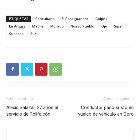
ETIQUETAS
Carirubana
El Paraguanero
Golpes
La Anggy
Madre
Morado
Nuevo Pueblo
Ojo
Sipef
Sucesos
Sur
Artículo anterior
Artículo siguiente
Alexis Salazar, 27 años al
Conductor pasó susto en
servicio de Polifalcón
vuelco de vehículo en Coro