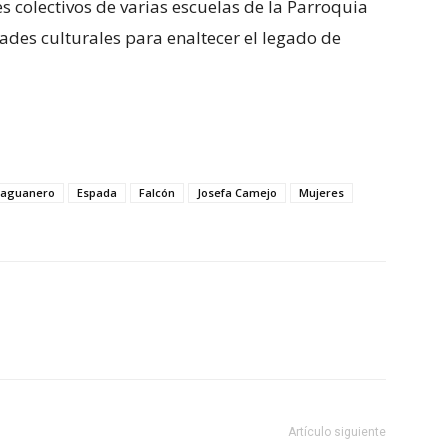
es colectivos de varias escuelas de la Parroquia
des culturales para enaltecer el legado de
raguanero
Espada
Falcón
Josefa Camejo
Mujeres
Artículo siguiente