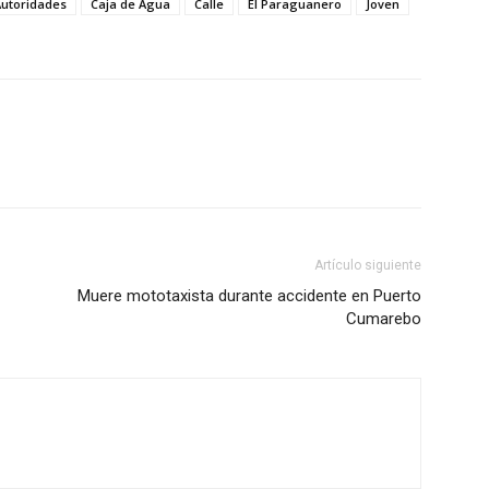
Autoridades
Caja de Agua
Calle
El Paraguanero
Joven
Artículo siguiente
Muere mototaxista durante accidente en Puerto
Cumarebo