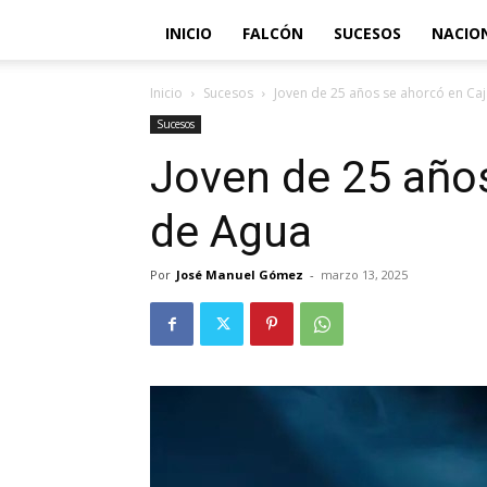
INICIO
FALCÓN
SUCESOS
NACIO
Inicio
Sucesos
Joven de 25 años se ahorcó en Ca
Sucesos
Joven de 25 años
de Agua
Por
José Manuel Gómez
-
marzo 13, 2025