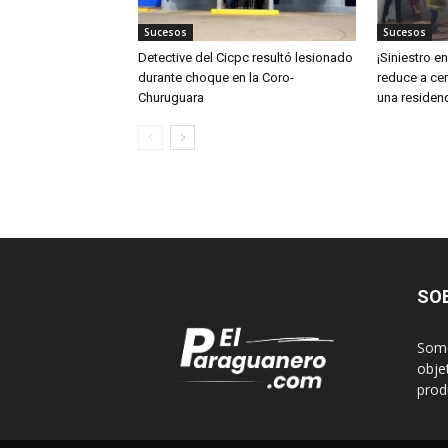
Sucesos
Sucesos
Detective del Cicpc resultó lesionado
¡Siniestro e
durante choque en la Coro-
reduce a cen
Churuguara
una residen
SO
Somo
obje
produ