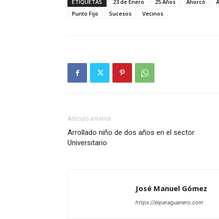
ETIQUETAS
23 de Enero
25 Años
Ahorcó
Punto Fijo
Sucesos
Vecinos
Artículo anterior
Arrollado niño de dos años en el sector
Universitario
José Manuel Gómez
https://elparaguanero.com