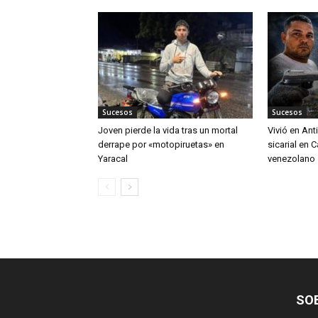
Sucesos
Sucesos
Joven pierde la vida tras un mortal
Vivió en An
derrape por «motopiruetas» en
sicarial en 
Yaracal
venezolano
SO