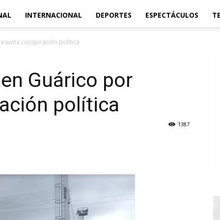
NAL
INTERNACIONAL
DEPORTES
ESPECTÁCULOS
T
resunta conspiración política
 en Guárico por
ación política
1387