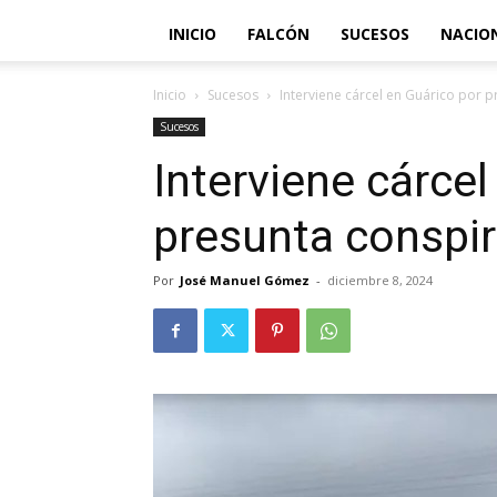
INICIO
FALCÓN
SUCESOS
NACIO
Inicio
Sucesos
Interviene cárcel en Guárico por p
Sucesos
Interviene cárcel
presunta conspir
Por
José Manuel Gómez
-
diciembre 8, 2024