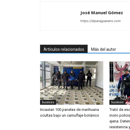
José Manuel Gómez
https://elparaguanero.com
Artículos relacionados
Más del autor
Sucesos
Sucesos
Incautan 100 panelas de marihuana
Trató de es
ocultas bajo un camuflaje botánico
moto policia
ajena: Dete
resistencia y