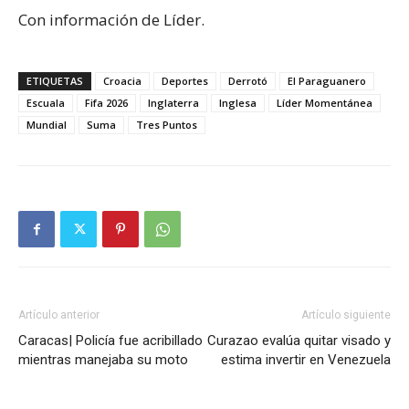
Con información de Líder.
ETIQUETAS
Croacia
Deportes
Derrotó
El Paraguanero
Escuala
Fifa 2026
Inglaterra
Inglesa
Líder Momentánea
Mundial
Suma
Tres Puntos
Artículo anterior
Artículo siguiente
Caracas| Policía fue acribillado
Curazao evalúa quitar visado y
mientras manejaba su moto
estima invertir en Venezuela