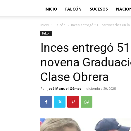
INICIO
FALCÓN
SUCESOS
NACIO
Inicio
Falcón
Inces entregó 513 certificados en la
Falcón
Inces entregó 513
novena Graduaci
Clase Obrera
Por
José Manuel Gómez
-
diciembre 20, 2025