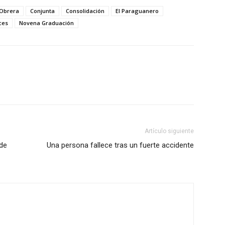
 Obrera
Conjunta
Consolidación
El Paraguanero
ces
Novena Graduación
Artículo siguiente
 de
Una persona fallece tras un fuerte accidente