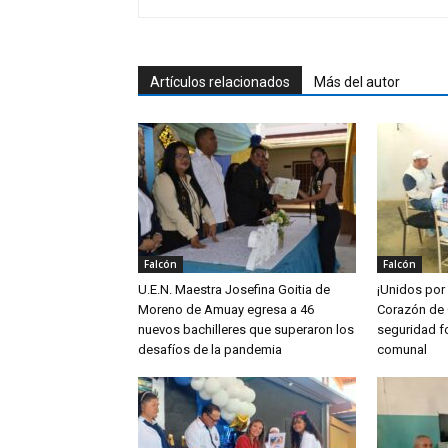
Artículos relacionados
Más del autor
Falcón
Falcón
U.E.N. Maestra Josefina Goitia de
¡Unidos por
Moreno de Amuay egresa a 46
Corazón de 
nuevos bachilleres que superaron los
seguridad fo
desafíos de la pandemia
comunal