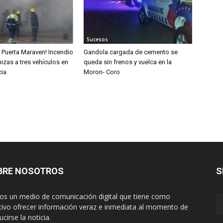
Sucesos
n Puerta Maraven! Incendio
Gandola cargada de cemento se
izas a tres vehículos en
queda sin frenos y vuelca en la
cia
Moron- Coro
BRE NOSOTROS
S
s un medio de comunicación digital que tiene como
tivo ofrecer información veraz e inmediata al momento de
cirse la noticia.