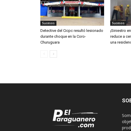
Sucesos
Sucesos
Detective del Cicpc resultó lesionado
¡Siniestro e
durante choque en la Coro-
reduce a cen
Churuguara
una residen
SO
Somo
obje
produ