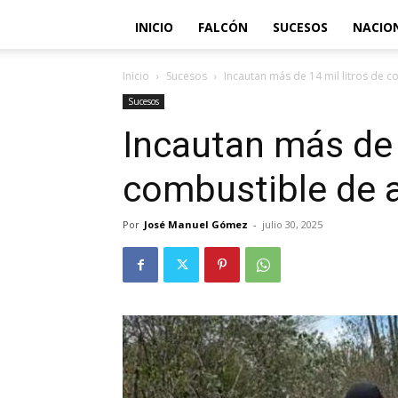
INICIO
FALCÓN
SUCESOS
NACIO
Inicio
Sucesos
Incautan más de 14 mil litros de 
Sucesos
Incautan más de 
combustible de 
Por
José Manuel Gómez
-
julio 30, 2025