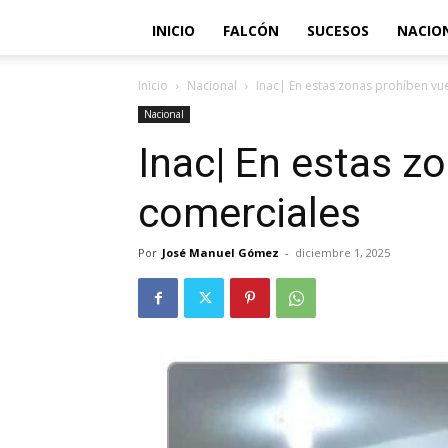
INICIO
FALCÓN
SUCESOS
NACIO
Inicio
Nacional
Inac| En estas zonas prohíben vu
Nacional
Inac| En estas z
comerciales
Por
José Manuel Gómez
-
diciembre 1, 2025