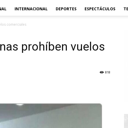
NAL
INTERNACIONAL
DEPORTES
ESPECTÁCULOS
T
elos comerciales
onas prohíben vuelos
818