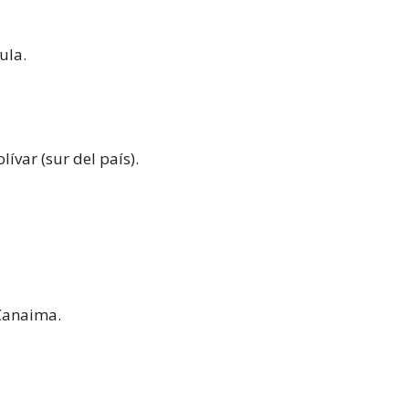
ula.
ívar (sur del país).
Canaima.