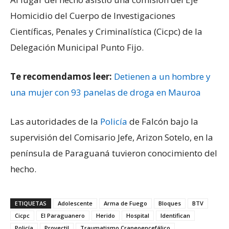
Homicidio del Cuerpo de Investigaciones
Científicas, Penales y Criminalística (Cicpc) de la
Delegación Municipal Punto Fijo.
Te recomendamos leer:
Detienen a un hombre y
una mujer con 93 panelas de droga en Mauroa
Las autoridades de la
Policía
de Falcón bajo la
supervisión del Comisario Jefe, Arizon Sotelo, en la
península de Paraguaná tuvieron conocimiento del
hecho.
ETIQUETAS
Adolescente
Arma de Fuego
Bloques
BTV
Cicpc
El Paraguanero
Herido
Hospital
Identifican
Policía
Proyectil
Traumatismo Craneoencefálico