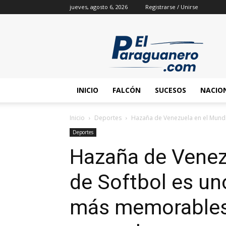
jueves, agosto 6, 2026
Registrarse / Unirse
INICIO
FALCÓN
SUCESOS
NACIO
Inicio
Deportes
Hazaña de Venezuela en el Mundia
Deportes
Hazaña de Venez
de Softbol es u
más memorables