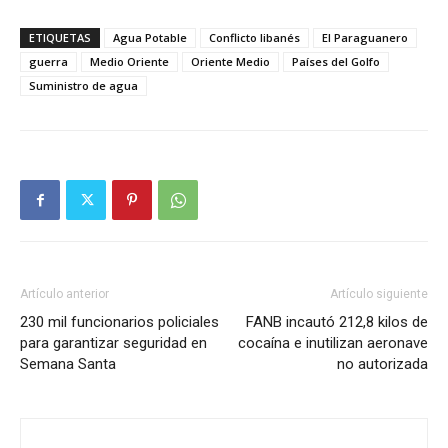
ETIQUETAS
Agua Potable
Conflicto libanés
El Paraguanero
guerra
Medio Oriente
Oriente Medio
Países del Golfo
Suministro de agua
Artículo anterior
Artículo siguiente
230 mil funcionarios policiales
FANB incautó 212,8 kilos de
para garantizar seguridad en
cocaína e inutilizan aeronave
Semana Santa
no autorizada