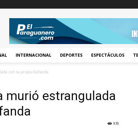
NAL
INTERNACIONAL
DEPORTES
ESPECTÁCULOS
T
lada con su propia bufanda
a murió estrangulada
ufanda
970