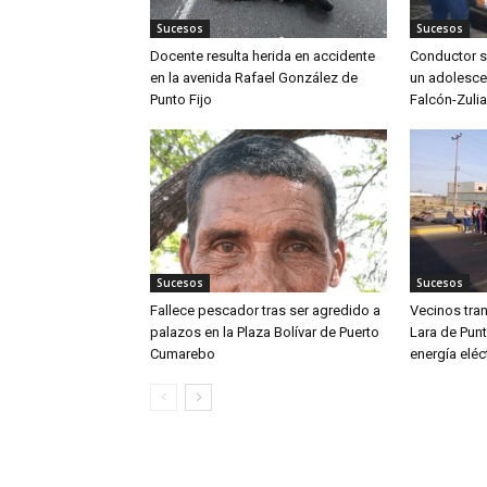
Sucesos
Sucesos
Docente resulta herida en accidente
Conductor s
en la avenida Rafael González de
un adolescen
Punto Fijo
Falcón-Zulia
Sucesos
Sucesos
Fallece pescador tras ser agredido a
Vecinos tran
palazos en la Plaza Bolívar de Puerto
Lara de Punt
Cumarebo
energía eléc