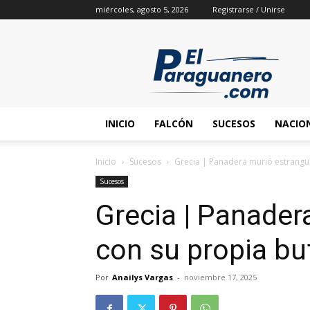
miércoles, agosto 5, 2026
Registrarse / Unirse
INICIO
FALCÓN
SUCESOS
NACIO
Inicio
Sucesos
Grecia | Panadera murió estrangu
Sucesos
Grecia | Panader
con su propia b
Por
Anailys Vargas
-
noviembre 17, 2025