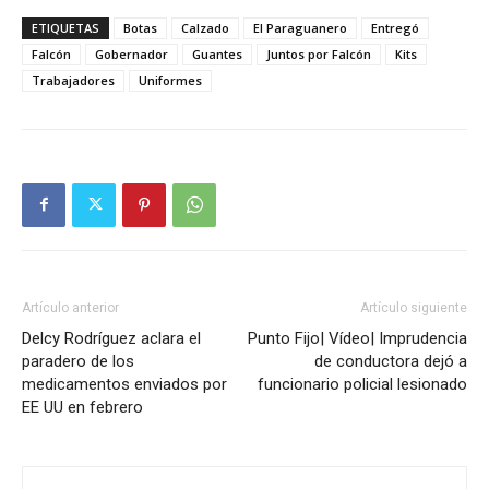
ETIQUETAS
Botas
Calzado
El Paraguanero
Entregó
Falcón
Gobernador
Guantes
Juntos por Falcón
Kits
Trabajadores
Uniformes
Artículo anterior
Artículo siguiente
Delcy Rodríguez aclara el
Punto Fijo| Vídeo| Imprudencia
paradero de los
de conductora dejó a
medicamentos enviados por
funcionario policial lesionado
EE UU en febrero