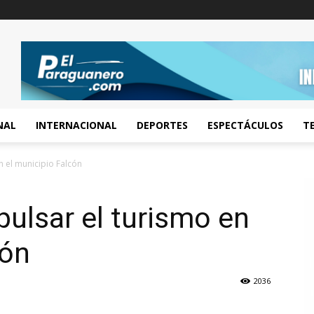
NAL
INTERNACIONAL
DEPORTES
ESPECTÁCULOS
T
n el municipio Falcón
pulsar el turismo en
cón
2036