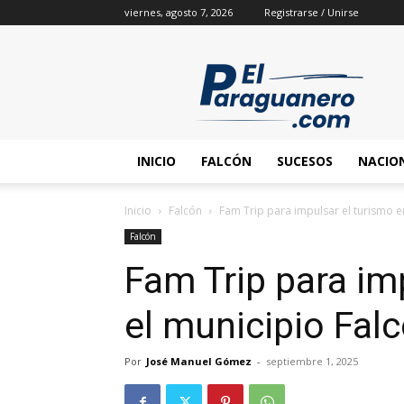
viernes, agosto 7, 2026
Registrarse / Unirse
INICIO
FALCÓN
SUCESOS
NACIO
Inicio
Falcón
Fam Trip para impulsar el turismo e
Falcón
Fam Trip para im
el municipio Fal
Por
José Manuel Gómez
-
septiembre 1, 2025