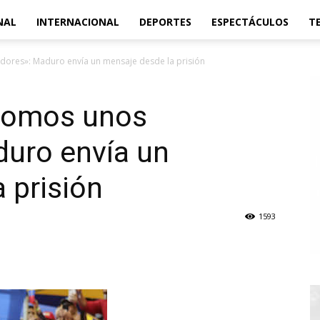
NAL
INTERNACIONAL
DEPORTES
ESPECTÁCULOS
T
dores»: Maduro envía un mensaje desde la prisión
somos unos
duro envía un
 prisión
1593