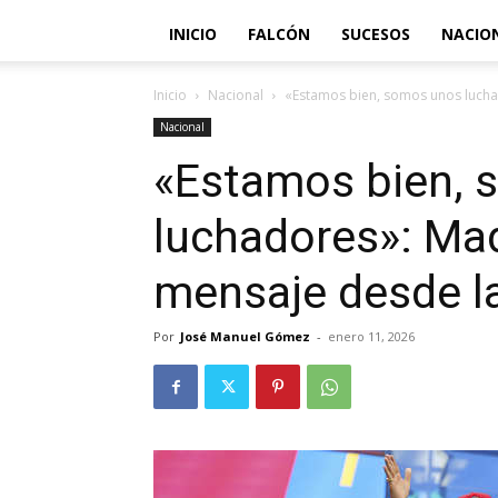
INICIO
FALCÓN
SUCESOS
NACIO
Inicio
Nacional
«Estamos bien, somos unos lucha
Nacional
«Estamos bien, 
luchadores»: Ma
mensaje desde la
Por
José Manuel Gómez
-
enero 11, 2026