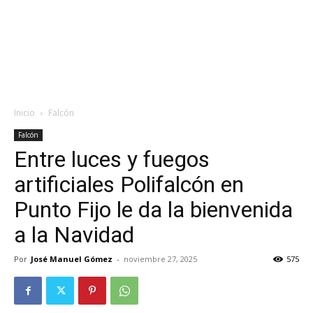
Inicio
Falcón
Falcón
Entre luces y fuegos
artificiales Polifalcón en
Punto Fijo le da la bienvenida
a la Navidad
Por
José Manuel Gómez
-
noviembre 27, 2025
575