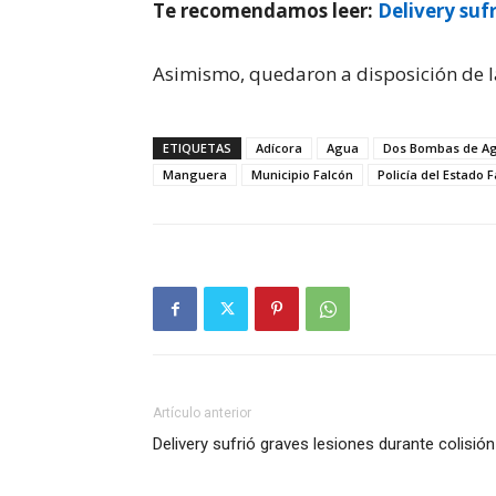
Te recomendamos leer:
Delivery suf
Asimismo, quedaron a disposición de la 
ETIQUETAS
Adícora
Agua
Dos Bombas de A
Manguera
Municipio Falcón
Policía del Estado 
Artículo anterior
Delivery sufrió graves lesiones durante colisión