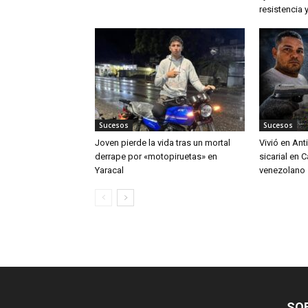
resistencia y
Sucesos
Sucesos
Joven pierde la vida tras un mortal
Vivió en An
derrape por «motopiruetas» en
sicarial en 
Yaracal
venezolano
SO