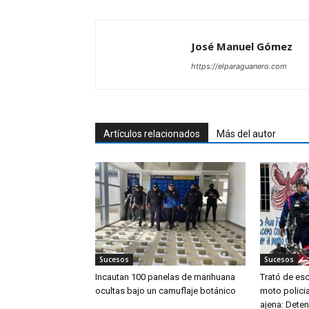
José Manuel Gómez
https://elparaguanero.com
Artículos relacionados
Más del autor
Sucesos
Sucesos
Incautan 100 panelas de marihuana
Trató de es
ocultas bajo un camuflaje botánico
moto policia
ajena: Dete