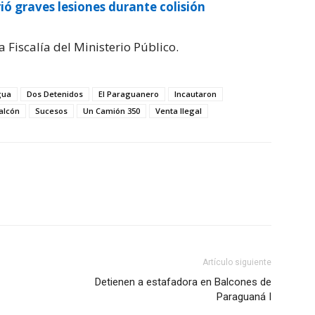
rió graves lesiones durante colisión
Fiscalía del Ministerio Público.
gua
Dos Detenidos
El Paraguanero
Incautaron
Falcón
Sucesos
Un Camión 350
Venta Ilegal
Artículo siguiente
Detienen a estafadora en Balcones de
Paraguaná I