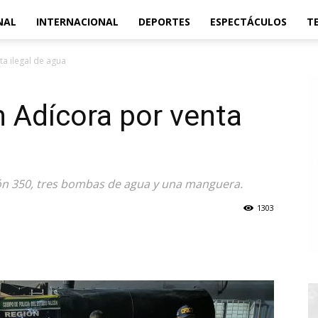
NAL
INTERNACIONAL
DEPORTES
ESPECTÁCULOS
T
a ilegal de agua
 Adícora por venta
ión 350, tres bombas de agua y una manguera.
1303