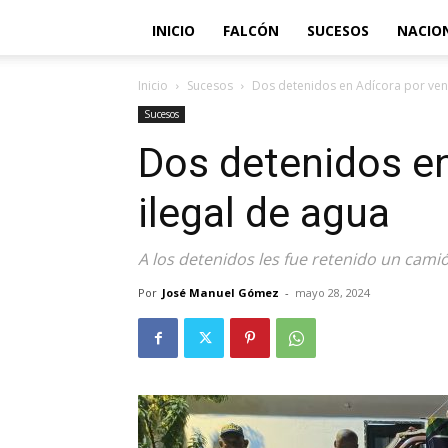
INICIO
FALCÓN
SUCESOS
NACIO
Inicio
Sucesos
Dos detenidos en Adícora por vent
Sucesos
Dos detenidos en
ilegal de agua
A los detenidos les fue retenido un cam
Por
José Manuel Gómez
-
mayo 28, 2024