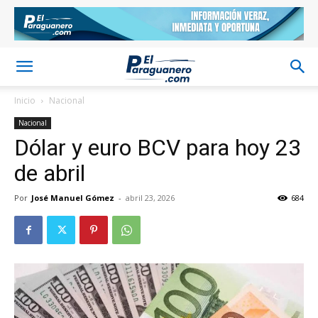
Inicio
Nacional
Nacional
Dólar y euro BCV para hoy 23
de abril
Por
José Manuel Gómez
-
abril 23, 2026
684